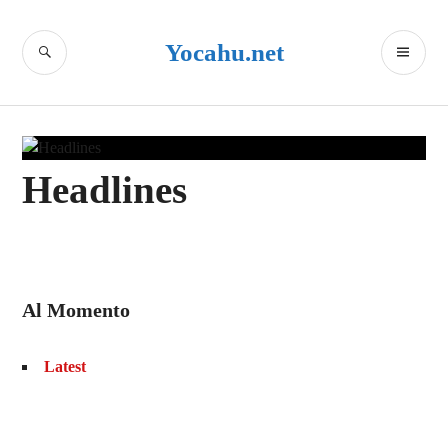
Skip
to
SEARCH
PR
Yocahu.net
content
ME
Headlines
Al Momento
Latest