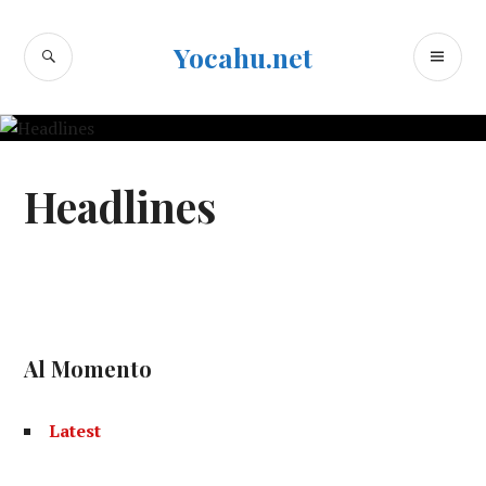
Skip
to
SEARCH
PR
Yocahu.net
content
ME
Headlines
Al Momento
Latest