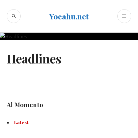
Skip
to
SEARCH
PR
Yocahu.net
content
ME
Headlines
Al Momento
Latest